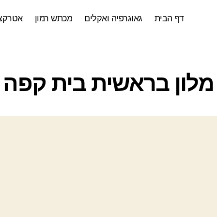
דף הבית
גאוגרפיה ואקלים
מכתש רמון
אטרקצי
ק
מלון בראשית בית קפה
ט
ג
ו
ר
י
ו
ת