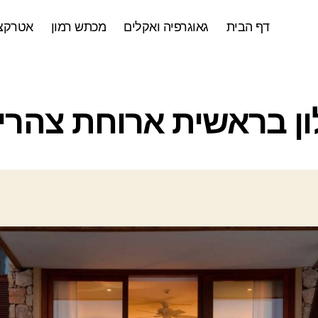
דף הבית
גאוגרפיה ואקלים
מכתש רמון
אטרקצי
ק
ן בראשית ארוחת צהרי
ט
ג
ו
ר
י
ו
ת