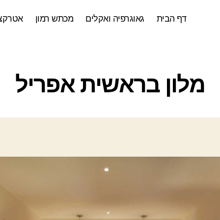
דף הבית
גאוגרפיה ואקלים
מכתש רמון
אטרקצי
ק
מלון בראשית אפריל
ט
ג
ו
ר
י
ו
ת