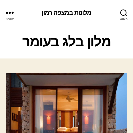
מלונות במצפה רמון
חיפוש
תפריט
ק
מלון בלג בעומר
ט
ג
ו
ר
י
ו
ת