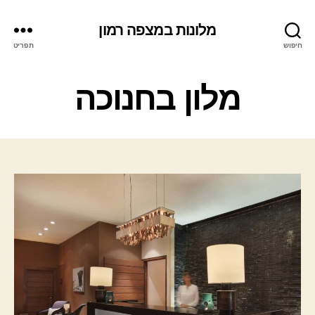
מלונות במצפה רמון
חיפוש
תפריט
ק
מלון בחנוכה
ט
ג
ו
ר
י
ו
ת