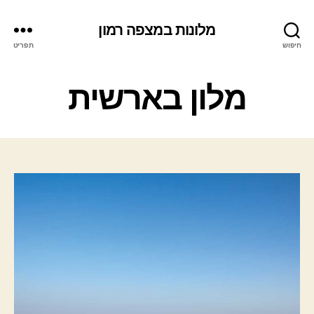
מלונות במצפה רמון
חיפוש
תפריט
ק
מלון בארשית
ט
ג
ו
ר
י
ו
ת