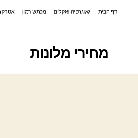
דף הבית
גאוגרפיה ואקלים
מכתש רמון
אטרקצי
ק
מחירי מלונות
ט
ג
ו
ר
י
ו
ת