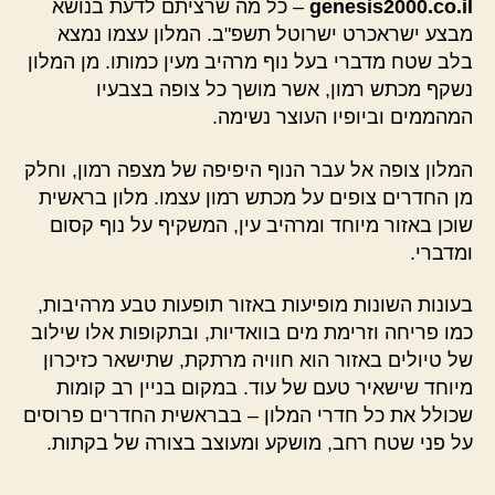
genesis2000.co.il
– כל מה שרציתם לדעת בנושא
מבצע ישראכרט ישרוטל תשפ"ב. המלון עצמו נמצא
בלב שטח מדברי בעל נוף מרהיב מעין כמותו. מן המלון
נשקף מכתש רמון, אשר מושך כל צופה בצבעיו
המהממים וביופיו העוצר נשימה.
המלון צופה אל עבר הנוף היפיפה של מצפה רמון, וחלק
מן החדרים צופים על מכתש רמון עצמו. מלון בראשית
שוכן באזור מיוחד ומרהיב עין, המשקיף על נוף קסום
ומדברי.
בעונות השונות מופיעות באזור תופעות טבע מרהיבות,
כמו פריחה וזרימת מים בוואדיות, ובתקופות אלו שילוב
של טיולים באזור הוא חוויה מרתקת, שתישאר כזיכרון
מיוחד שישאיר טעם של עוד. במקום בניין רב קומות
שכולל את כל חדרי המלון – בבראשית החדרים פרוסים
על פני שטח רחב, מושקע ומעוצב בצורה של בקתות.