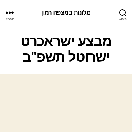
מלונות במצפה רמון
חיפוש
תפריט
ק
מבצע ישראכרט
ט
ג
ישרוטל תשפ"ב
ו
ר
י
ו
ת