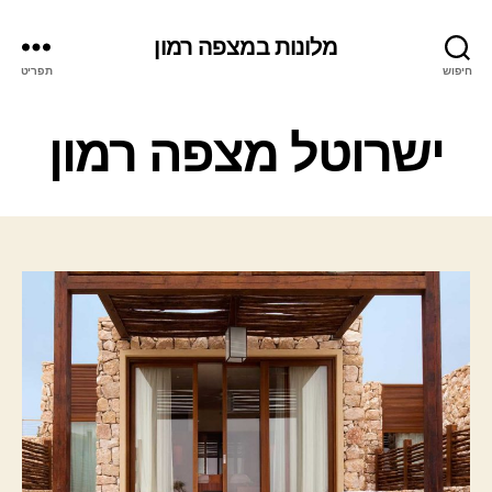
מלונות במצפה רמון
חיפוש
תפריט
ק
ישרוטל מצפה רמון
ט
ג
ו
ר
י
ו
ת