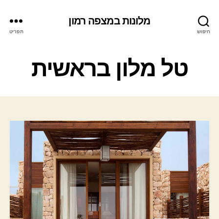
מלונות במצפה רמון
חיפוש
תפריט
ק
טל מלון בראשית
ט
ג
ו
ר
י
ו
ת