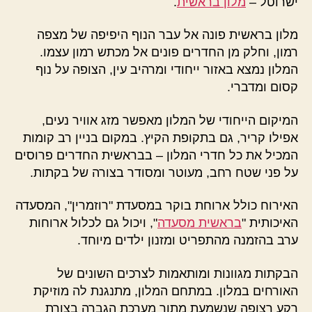
ישרוטל –
מלון בראשית
.
מלון בראשית פונה אל עבר הנוף היפיפה של מצפה
רמון, וחלק מן החדרים פונים אל מכתש רמון עצמו.
המלון נמצא באזור ייחודי ומרהיב עין, הצופה על נוף
קסום ומדברי.
המיקום הייחודי של המלון מאפשר מזג אוויר נעים,
אפילו קריר, גם בתקופת הקיץ. במקום בניין רב קומות
המכיל את כל חדרי המלון – בבראשית החדרים פרוסים
על פני שטח רחב, מעוטר ומסודר בצורה של בקתות.
האירוח כולל ארוחת בוקר במסעדת "רוזמרין", המסעדה
האיכותית "
בראשית מסעדה
", ויכול גם לכלול ארוחות
ערב בהזמנה מהתפריט ומזנון ילדים מיוחד.
הבקתות מגוונות ומותאמות לצרכים השונים של
האורחים במלון. במתחם המלון, מתנגנת לה מוזיקת
רקע רצופה שנשמעת מתוך מערכת הגברה בצורת