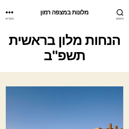
מלונות במצפה רמון
חיפוש
תפריט
ק
הנחות מלון בראשית
ט
ג
תשפ"ב
ו
ר
י
ו
ת