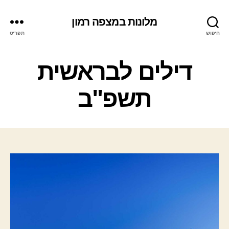
מלונות במצפה רמון
חיפוש
תפריט
ק
דילים לבראשית
ט
ג
תשפ"ב
ו
ר
י
ו
ת