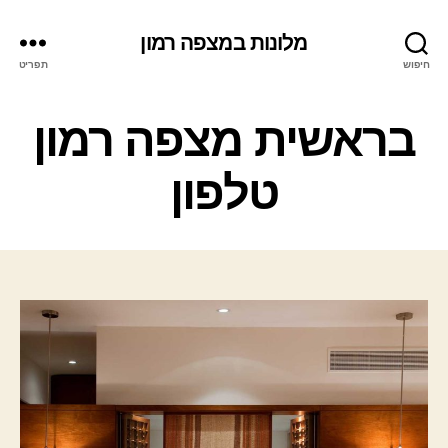
מלונות במצפה רמון
חיפוש
תפריט
ק
בראשית מצפה רמון
ט
ג
טלפון
ו
ר
י
ו
ת