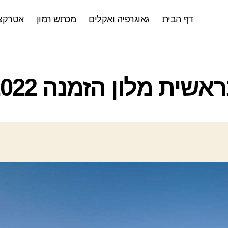
דף הבית
גאוגרפיה ואקלים
מכתש רמון
אטרקצי
ק
אשית מלון הזמנה 2022
ט
ג
ו
ר
י
ו
ת