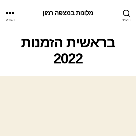
מלונות במצפה רמון
חיפוש
תפריט
ק
בראשית הזמנות
ט
ג
2022
ו
ר
י
ו
ת